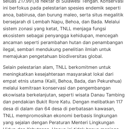
seluas 217.991,18 hektar di Sulawesi Tengah. Konservasi
ini berfokus pada pelestarian spesies endemik seperti
anoa, babirusa, dan burung maleo, serta situs megalitik
bersejarah di Lembah Napu, Behoa, dan Bada. Melalui
sistem zonasi yang ketat, TNLL menjaga fungsi
ekosistem sebagai penyangga kehidupan, mencegah
ancaman seperti perambahan hutan dan penambangan
ilegal, sembari mendukung penelitian ilmiah untuk
memajukan pengetahuan biodiversitas global.
Selain pelestarian alam, TNLL berkomitmen untuk
meningkatkan kesejahteraan masyarakat lokal dari
empat etnis utama (Kaili, Behoa, Bada, dan Pekurehua)
melalui kemitraan konservasi dan pengembangan
ekowisata berkelanjutan, seperti wisata Danau Tambing
dan pendakian Bukit Rore Katu. Dengan melibatkan 117
desa di dalam dan 64 desa di perbatasan kawasan,
TNLL mempromosikan ekonomi berbasis lingkungan
yang sejalan dengan Peraturan Menteri Lingkungan