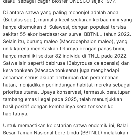
diakui sebagai cagar biosfer UNESCO sejak 1977.
Di antara satwa yang paling menonjol adalah anoa
(Bubalus spp.), mamalia kecil seukuran kerbau mini yang
hanya ditemukan di Sulawesi, dengan populasi tersisa
sekitar 55 ekor berdasarkan survei BBTNLL tahun 2022.
Selain itu, burung maleo (Macrocephalon maleo), yang
unik karena menetaskan telurnya dengan panas bumi,
hanya memiliki sekitar 82 individu di TNLL pada 2022.
Satwa lain seperti babirusa (Babyrousa celebensis) dan
kera tonkean (Macaca tonkeana) juga menghadapi
ancaman serius akibat perburuan dan perambahan
hutan, menjadikan perlindungan habitat mereka sebagai
prioritas utama. Upaya konservasi, termasuk penutupan
tambang emas ilegal pada 2025, telah menunjukkan
hasil positif dengan kembalinya kera tonkean ke
habitatnya.
Untuk memastikan kelestarian satwa endemik ini, Balai
Besar Taman Nasional Lore Lindu (BBTNLL) melakukan